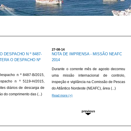
27-08-14
 DESPACHO N º 8487-
NOTA DE IMPRENSA - MISSÃO NEAFC
LTERA O DESPACHO Nº
2014
Durante o corrente mês de agosto decorreu
Despacho n º 8487-B/2015,
uma missão internacional de controlo,
espacho n º 5119-H/2015,
inspeção e vigilância na Comissão de Pescas
ites diários de descarga de
do Atlântico Nordeste (NEAFC), área (...)
o do comprimento das (...)
Read more (+)
previous