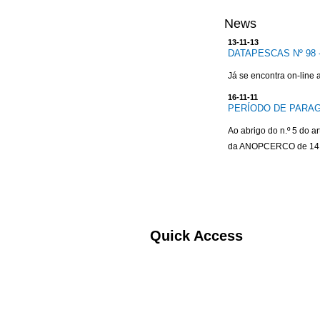
News
13-11-13
DATAPESCAS Nº 98 
Já se encontra on-line
16-11-11
PERÍODO DE PARAG
Ao abrigo do n.º 5 do a
da ANOPCERCO de 14 d
Quick Access