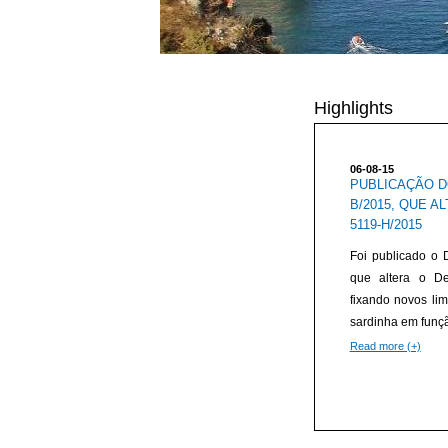
Highlights
06-08-15
PUBLICAÇÃO DO
B/2015, QUE A
5119-H/2015
Foi publicado o 
que altera o D
fixando novos lim
sardinha em funçã
Read more (+)